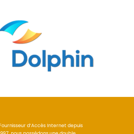
Fournisseur d’Accès Internet depuis
1997, nous possédons une double